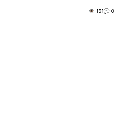
👁️
161
💬
0