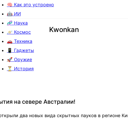
🧠 Как это устроено
🤖 ИИ
🧬 Наука
Kwonkan
🪐 Космос
🚗 Техника
📱 Гаджеты
🚀 Оружие
⏳ История
тия на севере Австралии!
открыли два новых вида скрытных пауков в регионе Ки