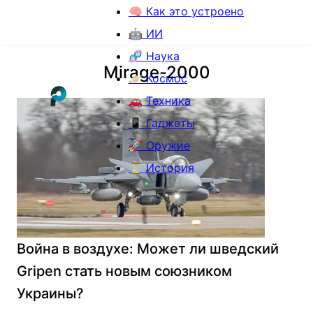
🧠 Как это устроено
🤖 ИИ
🧬 Наука
Mirage-2000
🪐 Космос
🚗 Техника
📱 Гаджеты
🚀 Оружие
⏳ История
Война в воздухе: Может ли шведский
Gripen стать новым союзником
Украины?