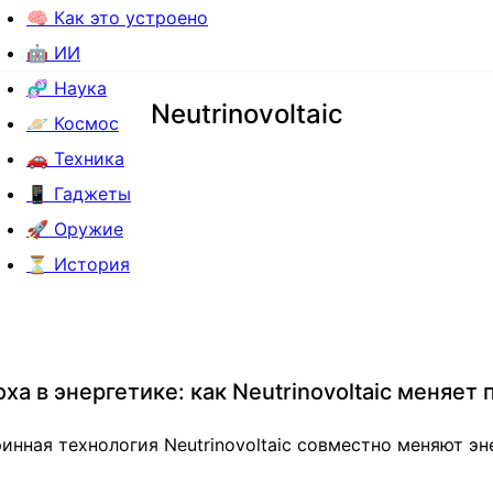
🧠 Как это устроено
🤖 ИИ
🧬 Наука
Neutrinovoltaic
🪐 Космос
🚗 Техника
📱 Гаджеты
🚀 Оружие
⏳ История
а в энергетике: как Neutrinovoltaic меняет 
ринная технология Neutrinovoltaic совместно меняют э