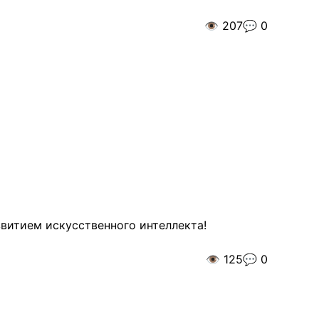
👁️
207
💬
0
азвитием искусственного интеллекта!
👁️
125
💬
0