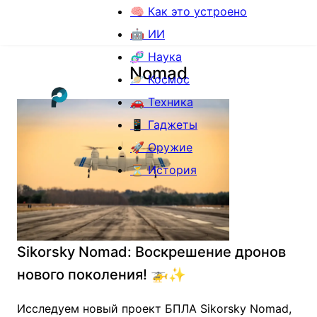
🧠 Как это устроено
🤖 ИИ
🧬 Наука
Nomad
🪐 Космос
🚗 Техника
📱 Гаджеты
🚀 Оружие
⏳ История
Sikorsky Nomad: Воскрешение дронов
нового поколения! 🚁✨
Исследуем новый проект БПЛА Sikorsky Nomad,