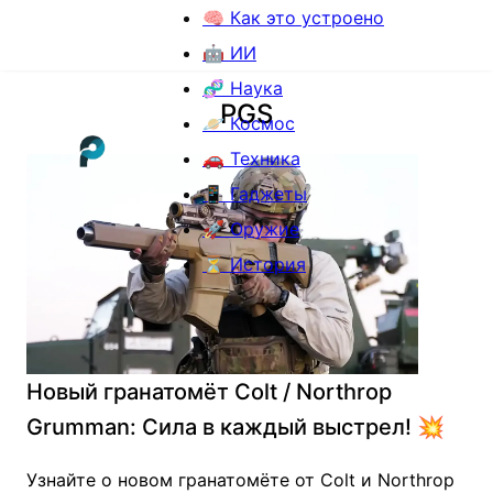
🧠 Как это устроено
🤖 ИИ
🧬 Наука
PGS
🪐 Космос
🚗 Техника
📱 Гаджеты
🚀 Оружие
⏳ История
Новый гранатомёт Colt / Northrop
Grumman: Сила в каждый выстрел! 💥
Узнайте о новом гранатомёте от Colt и Northrop