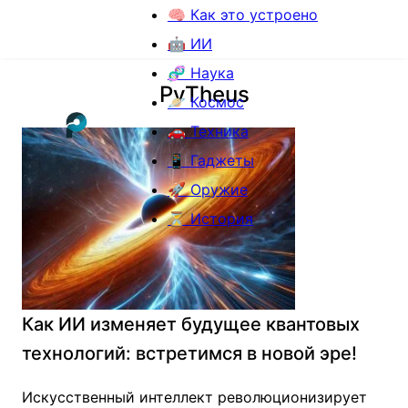
🧠 Как это устроено
🤖 ИИ
🧬 Наука
PyTheus
🪐 Космос
🚗 Техника
📱 Гаджеты
🚀 Оружие
⏳ История
Как ИИ изменяет будущее квантовых
технологий: встретимся в новой эре!
Искусственный интеллект революционизирует