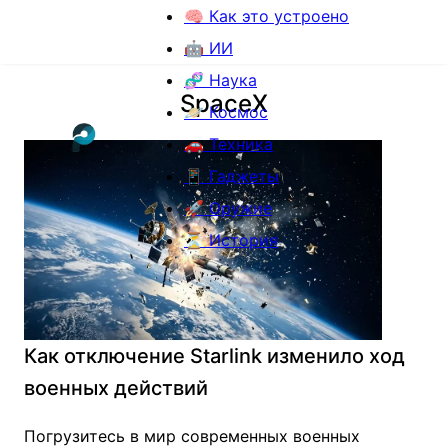
🧠 Как это устроено
🤖 ИИ
🧬 Наука
SpaceX
🪐 Космос
🚗 Техника
📱 Гаджеты
🚀 Оружие
⏳ История
Как отключение Starlink изменило ход
военных действий
Погрузитесь в мир современных военных