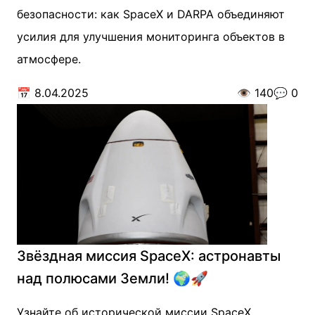
безопасности: как SpaceX и DARPA объединяют
усилия для улучшения мониторинга объектов в
атмосфере.
📅
8.04.2025
👁️
140
💬
0
Звёздная миссия SpaceX: астронавты
над полюсами Земли! 🌍🚀
Узнайте об исторической миссии SpaceX,