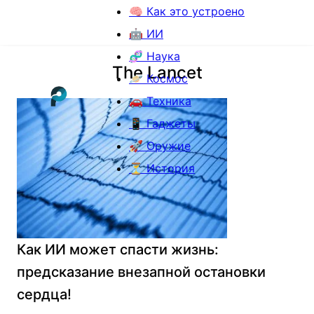
🧠 Как это устроено
🤖 ИИ
🧬 Наука
The Lancet
🪐 Космос
🚗 Техника
📱 Гаджеты
🚀 Оружие
⏳ История
Как ИИ может спасти жизнь:
предсказание внезапной остановки
сердца!