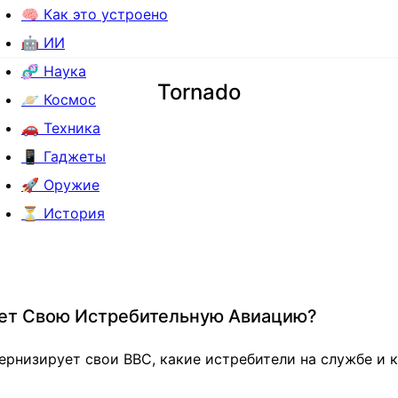
🧠 Как это устроено
🤖 ИИ
🧬 Наука
Tornado
🪐 Космос
🚗 Техника
📱 Гаджеты
🚀 Оружие
⏳ История
ует Свою Истребительную Авиацию?
ернизирует свои ВВС, какие истребители на службе и 