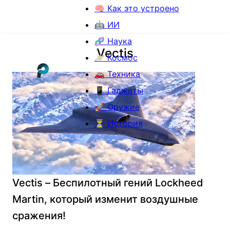
🧠 Как это устроено
🤖 ИИ
🧬 Наука
Vectis
🪐 Космос
🚗 Техника
📱 Гаджеты
🚀 Оружие
⏳ История
Vectis – Беспилотный гений Lockheed
Martin, который изменит воздушные
сражения!