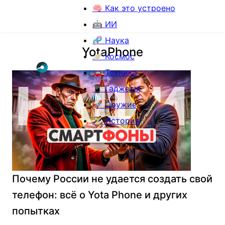
🧠 Как это устроено
🤖 ИИ
🧬 Наука
YotaPhone
🪐 Космос
🚗 Техника
📱 Гаджеты
🚀 Оружие
⏳ История
Почему России не удается создать свой
телефон: всё о Yota Phone и других
попытках