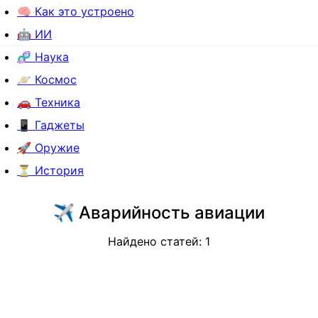
🧠 Как это устроено
🤖 ИИ
🧬 Наука
🪐 Космос
🚗 Техника
📱 Гаджеты
🚀 Оружие
⏳ История
✈️
Аварийность авиации
Найдено статей:
1