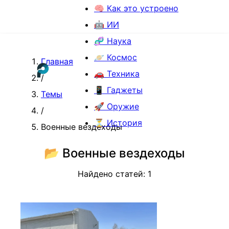
🧠 Как это устроено
🤖 ИИ
🧬 Наука
🪐 Космос
Главная
🚗 Техника
/
📱 Гаджеты
Темы
🚀 Оружие
/
⏳ История
Военные вездеходы
📂
Военные вездеходы
Найдено статей:
1