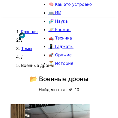
🧠 Как это устроено
🤖 ИИ
🧬 Наука
🪐 Космос
Главная
🚗 Техника
/
📱 Гаджеты
Темы
🚀 Оружие
/
⏳ История
Военные дроны
📂
Военные дроны
Найдено статей:
10