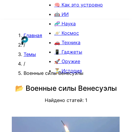
🧠 Как это устроено
🤖 ИИ
🧬 Наука
🪐 Космос
Главная
🚗 Техника
/
📱 Гаджеты
Темы
🚀 Оружие
/
⏳ История
Военные силы Венесуэлы
📂
Военные силы Венесуэлы
Найдено статей:
1