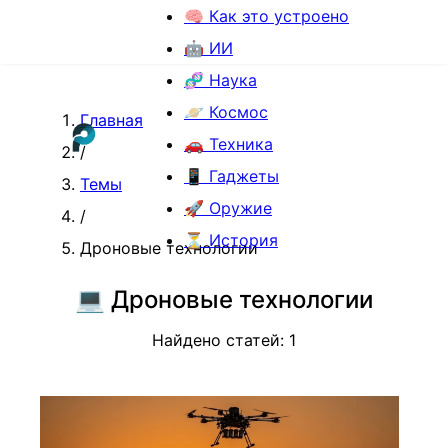
🧠 Как это устроено
🤖 ИИ
🧬 Наука
🪐 Космос
Главная
🚗 Техника
/
📱 Гаджеты
Темы
🚀 Оружие
/
⏳ История
Дроновые технологии
💻
Дроновые технологии
Найдено статей:
1