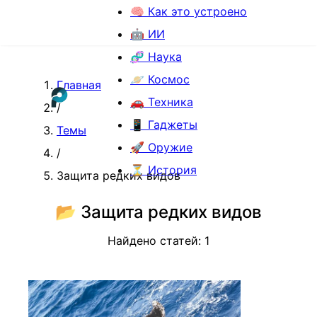
🧠 Как это устроено
🤖 ИИ
🧬 Наука
🪐 Космос
Главная
🚗 Техника
/
📱 Гаджеты
Темы
🚀 Оружие
/
⏳ История
Защита редких видов
📂
Защита редких видов
Найдено статей:
1