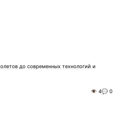
молетов до современных технологий и
👁️
4
💬
0