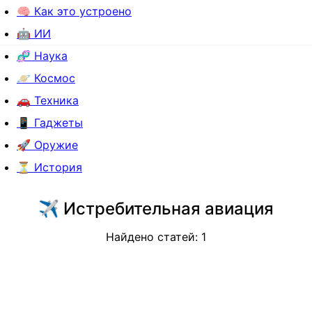
🧠 Как это устроено
🤖 ИИ
🧬 Наука
🪐 Космос
🚗 Техника
📱 Гаджеты
🚀 Оружие
⏳ История
✈️
Истребительная авиация
Найдено статей:
1