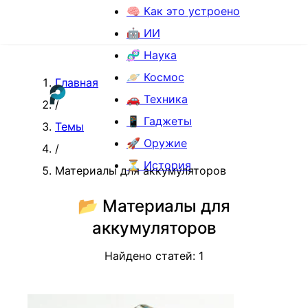
🧠 Как это устроено
🤖 ИИ
🧬 Наука
🪐 Космос
Главная
🚗 Техника
/
📱 Гаджеты
Темы
🚀 Оружие
/
⏳ История
Материалы для аккумуляторов
📂
Материалы для
аккумуляторов
Найдено статей:
1