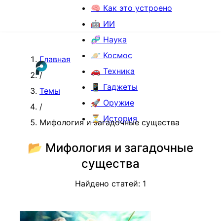
🧠 Как это устроено
🤖 ИИ
🧬 Наука
🪐 Космос
Главная
🚗 Техника
/
📱 Гаджеты
Темы
🚀 Оружие
/
⏳ История
Мифология и загадочные существа
📂
Мифология и загадочные
существа
Найдено статей:
1