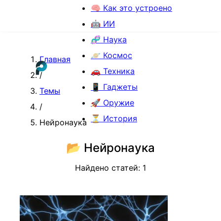
🧠 Как это устроено
🤖 ИИ
🧬 Наука
🪐 Космос
Главная
🚗 Техника
/
📱 Гаджеты
Темы
🚀 Оружие
/
⏳ История
Нейронаука
📂
Нейронаука
Найдено статей:
1