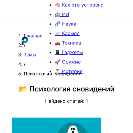
🧠 Как это устроено
🤖 ИИ
🧬 Наука
🪐 Космос
Главная
🚗 Техника
/
📱 Гаджеты
Темы
🚀 Оружие
/
⏳ История
Психология сновидений
📂
Психология сновидений
Найдено статей:
1