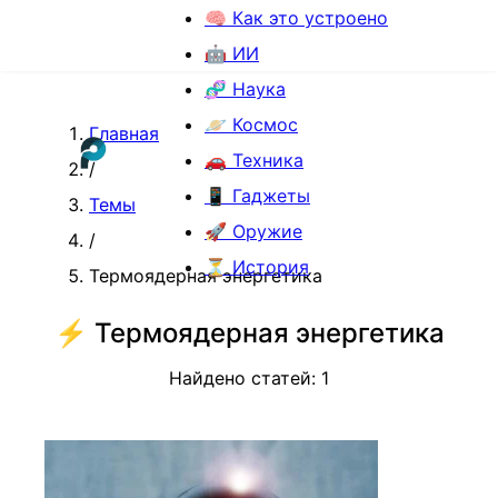
🧠 Как это устроено
🤖 ИИ
🧬 Наука
🪐 Космос
Главная
🚗 Техника
/
📱 Гаджеты
Темы
🚀 Оружие
/
⏳ История
Термоядерная энергетика
⚡
Термоядерная энергетика
Найдено статей:
1