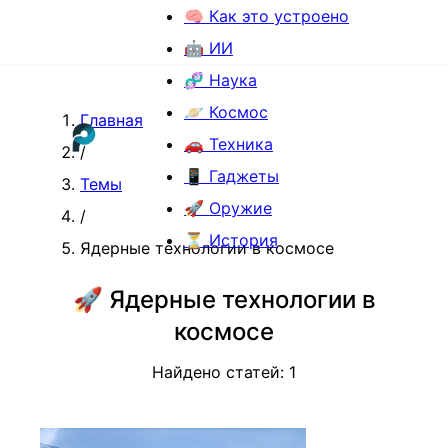
🧠 Как это устроено
🤖 ИИ
🧬 Наука
🪐 Космос
Главная
🚗 Техника
/
📱 Гаджеты
Темы
🚀 Оружие
/
⏳ История
Ядерные технологии в космосе
🚀
Ядерные технологии в
космосе
Найдено статей:
1