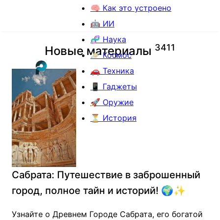
🧠 Как это устроено
🤖 ИИ
🧬 Наука
3
4
1
1
Новые материалы
🪐 Космос
🚗 Техника
📱 Гаджеты
🚀 Оружие
⏳ История
Сабрата: Путешествие в заброшенный
город, полное тайн и историй! 🌍✨
Узнайте о Древнем Городе Сабрата, его богатой