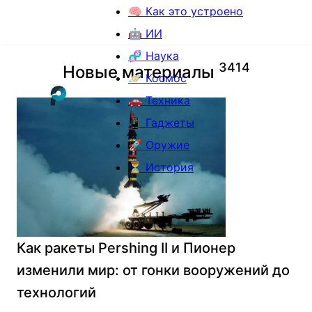
🧠 Как это устроено
🤖 ИИ
🧬 Наука
3
4
1
4
Новые материалы
🪐 Космос
🚗 Техника
📱 Гаджеты
🚀 Оружие
⏳ История
Как ракеты Pershing II и Пионер
изменили мир: от гонки вооружений до
технологий