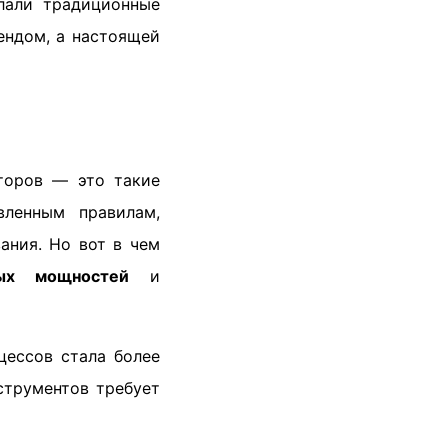
лали традиционные
ендом, а настоящей
торов — это такие
вленным правилам,
ания. Но вот в чем
ных мощностей
и
цессов стала более
струментов требует