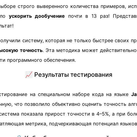
выборе строго выверенного количества примеров, ис
ило
ускорить дообучение
почти в 13 раз! Представь
ьтат!
получили систему, которая не только быстрее своих п
ысокую точность
. Эта методика может действительно
ти программного обеспечения.
📈 Результаты тестирования
стирование на специальном наборе кода на языке
Ja
чную, что позволило объективно оценить точность алг
система показала прирост точности в 4–5%, а при бол
чатляющая метрика, подчеркивающая потенциал языко