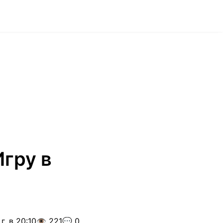
гру в
г. в 20:10
👁️ 221
💬 0