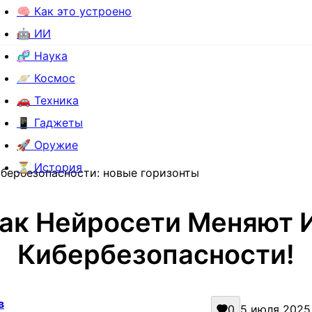
🧠 Как это устроено
🤖 ИИ
🧬 Наука
🪐 Космос
🚗 Техника
📱 Гаджеты
🚀 Оружие
⏳ История
ибербезопасности: новые горизонты
Как Нейросети Меняют И
Кибербезопасности!
в
0
5 июля 2025 