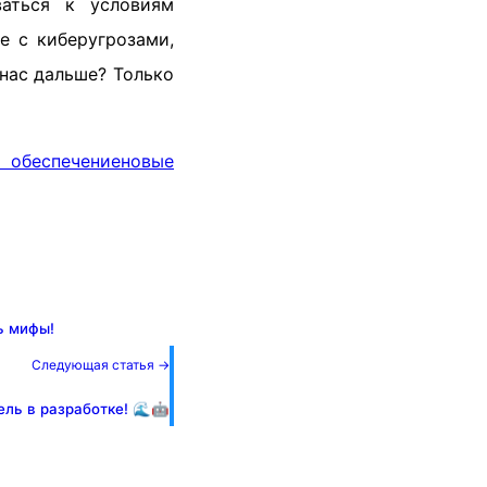
ваться к условиям
е с киберугрозами,
 нас дальше? Только
обеспечение
новые
ь мифы!
Следующая статья →
ель в разработке! 🌊🤖