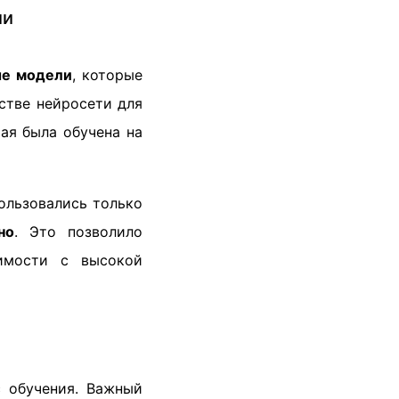
ии
ые модели
, которые
стве нейросети для
ая была обучена на
ользовались только
но
. Это позволило
вимости с высокой
с обучения. Важный