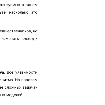
пользуемых в одном
те, насколько это
редшественников, но
 изменить подход к
va
. Все уязвимости
оритма. На простом
ее сложных задачах
вых моделей.