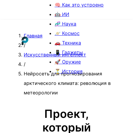
🧠 Как это устроено
🤖 ИИ
🧬 Наука
🪐 Космос
Главная
🚗 Техника
/
📱 Гаджеты
Искусственный интеллект
🚀 Оружие
/
⏳ История
Нейросеть для прогнозирования
арктического климата: революция в
метеорологии
Проект,
который