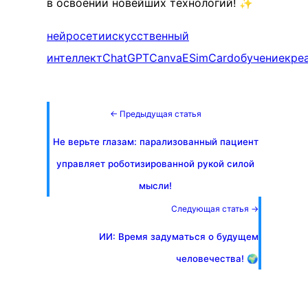
в освоении новейших технологий! ✨
нейросети
искусственный
интеллект
ChatGPT
Canva
ESimCard
обучение
кре
← Предыдущая статья
Не верьте глазам: парализованный пациент
управляет роботизированной рукой силой
мысли!
Следующая статья →
ИИ: Время задуматься о будущем
человечества! 🌍