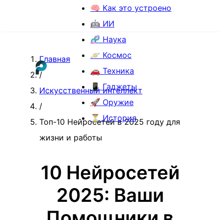
🧠 Как это устроено
🤖 ИИ
🧬 Наука
🪐 Космос
Главная
🚗 Техника
/
📱 Гаджеты
Искусственный интеллект
🚀 Оружие
/
⏳ История
Топ-10 Нейросетей в 2025 году для
жизни и работы
10 Нейросетей
2025: Ваши
Помощники в