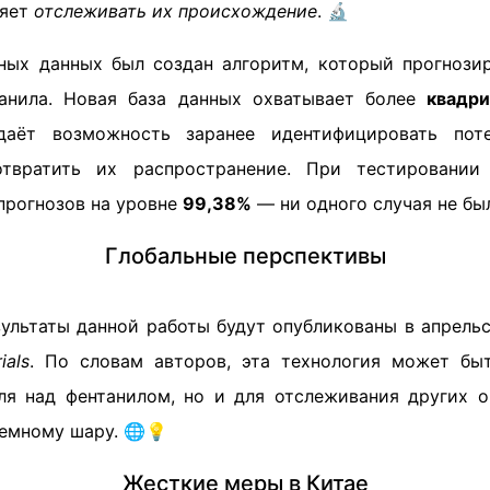
ляет
отслеживать их происхождение
. 🔬
ных данных был создан алгоритм, который прогнози
анила. Новая база данных охватывает более
квадри
даёт возможность заранее идентифицировать пот
твратить их распространение. При тестировании
прогнозов на уровне
99,38%
— ни одного случая не бы
Глобальные перспективы
зультаты данной работы будут опубликованы в апрел
ials
. По словам авторов, эта технология может бы
ля над фентанилом, но и для отслеживания других 
земному шару. 🌐💡
Жесткие меры в Китае