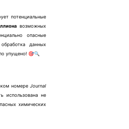
рует потенциальные
ллиона
возможных
енциально опасные
 обработка данных
ло упущено! 🎯🔍
ьском номере
Journal
ть использована не
опасных химических