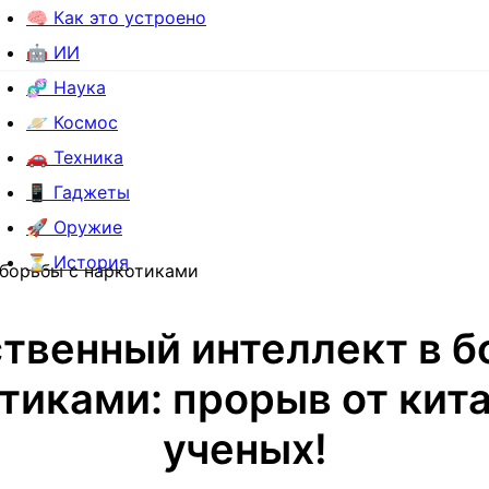
🧠 Как это устроено
🤖 ИИ
🧬 Наука
🪐 Космос
🚗 Техника
📱 Гаджеты
🚀 Оружие
⏳ История
 борьбы с наркотиками
твенный интеллект в б
тиками: прорыв от кит
ученых!