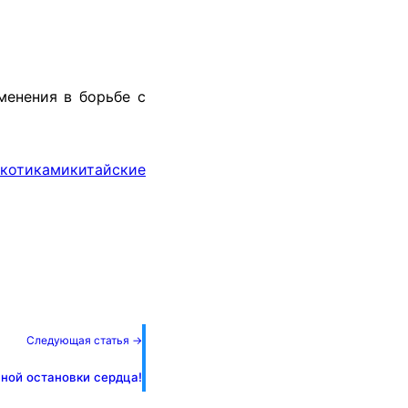
менения в борьбе с
иками
китайские
Следующая статья →
ной остановки сердца!