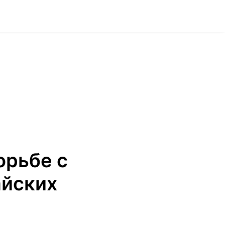
орьбе с
айских