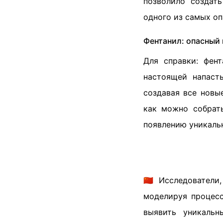
позволило создат
одного из самых о
Фентанил: опасный 
Для справки: фен
настоящей напаст
создавая все новы
как можно собрать
появлению уникальн
🇨🇳 Исследователи
моделируя процесс
выявить уникальн