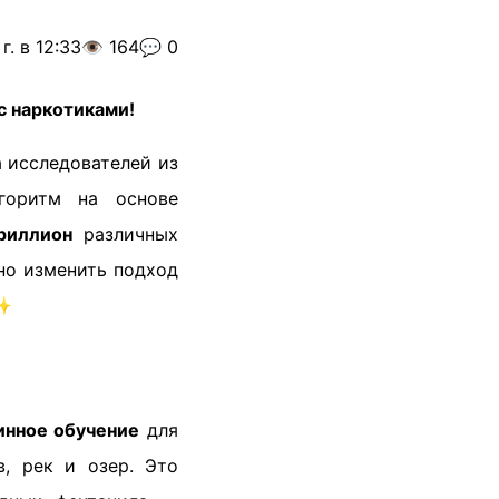
г. в 12:33
👁️ 164
💬 0
с наркотиками!
 исследователей из
горитм на основе
риллион
различных
но изменить подход
✨
нное обучение
для
в, рек и озер. Это