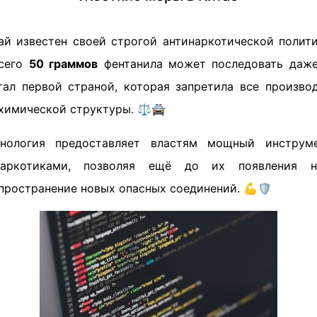
тай известен своей строгой антинаркотической полити
всего
50 граммов
фентанила может последовать даже
тал первой страной, которая запретила все произво
 химической структуры. ⚖️🚔
хнология предоставляет властям мощный инструм
наркотиками, позволяя ещё до их появления 
пространение новых опасных соединений. 💪🛡️