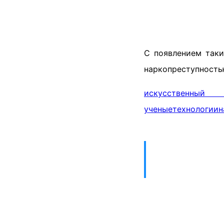
С появлением таки
наркопреступностью
искусственный
ученые
технологии
н