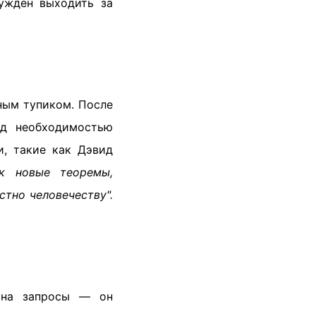
ужден выходить за
ным тупиком. После
ед необходимостью
и, такие как Дэвид
ак новые теоремы,
стно человечеству".
т на запросы — он