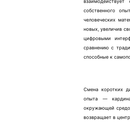
взаимодействует
собственного опы
человеческих мате
новых, увеличив св
цифровыми интерф
сравнению с тради
способные к самоп
Смена коротких д
опыта — кардина
окружающей средой
возвращает в центр