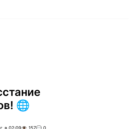
сстание
в! 🌐
г. в 02:09
👁️ 157
💬 0