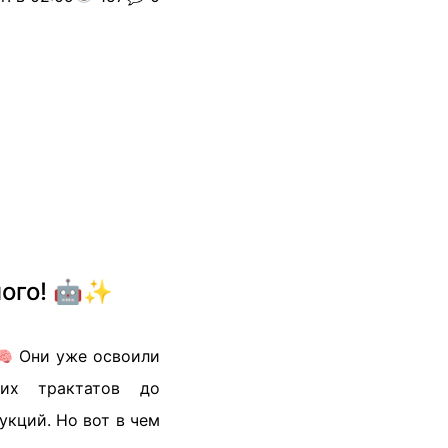
ного! 🤖✨
🧠 Они уже освоили
ких трактатов до
укций. Но вот в чем