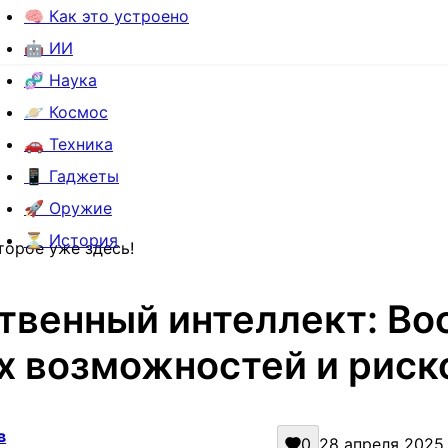
🧠 Как это устроено
🤖 ИИ
🧬 Наука
🪐 Космос
🚗 Техника
📱 Гаджеты
🚀 Оружие
⏳ История
торое уже здесь!
твенный интеллект: Во
х возможностей и риско
в
0
28 апреля 2025 