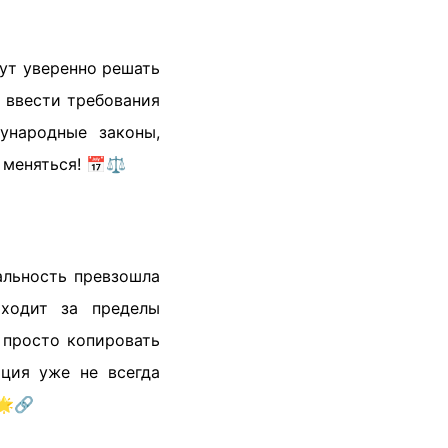
гут уверенно решать
 ввести требования
ународные законы,
 меняться! 📅⚖️
альность превзошла
ыходит за пределы
 просто копировать
иция уже не всегда
🌟🔗