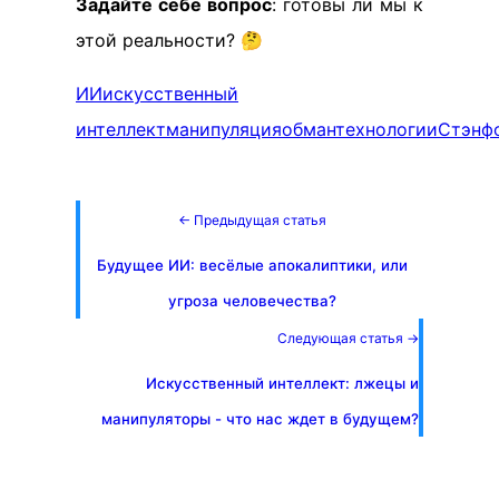
Задайте себе вопрос
: готовы ли мы к
этой реальности? 🤔
ИИ
искусственный
интеллект
манипуляция
обман
технологии
Стэнф
← Предыдущая статья
Будущее ИИ: весёлые апокалиптики, или
угроза человечества?
Следующая статья →
Искусственный интеллект: лжецы и
манипуляторы - что нас ждет в будущем?