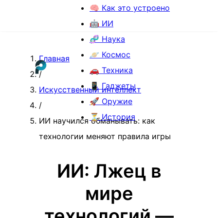
🧠 Как это устроено
🤖 ИИ
🧬 Наука
🪐 Космос
Главная
🚗 Техника
/
📱 Гаджеты
Искусственный интеллект
🚀 Оружие
/
⏳ История
ИИ научился обманывать: как
технологии меняют правила игры
ИИ: Лжец в
мире
технологий —