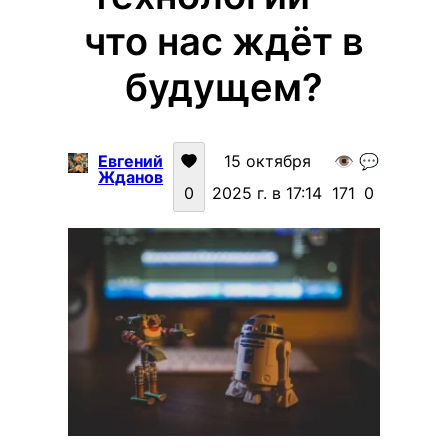
что нас ждёт в
будущем?
Евгений
15 октября
👁️
💬
Жданов
0
2025 г. в 17:14
171
0