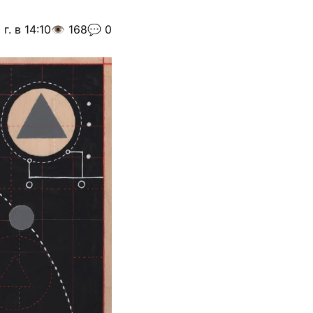
г. в 14:10
👁️ 168
💬 0