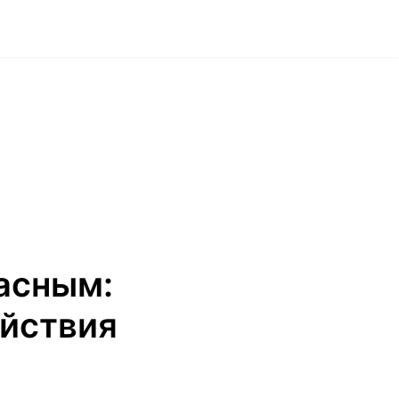
асным:
ействия