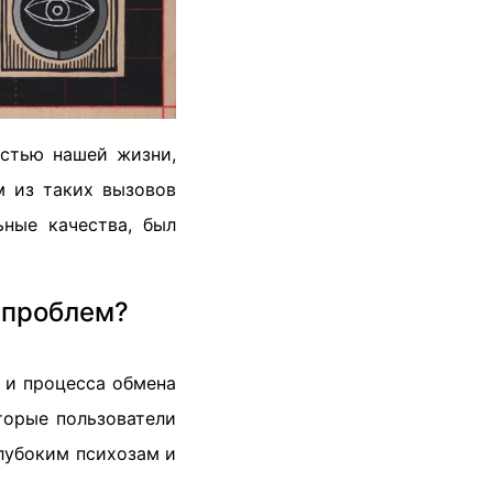
астью нашей жизни,
м из таких вызовов
ьные качества, был
 проблем?
я и процесса обмена
оторые пользователи
глубоким психозам и