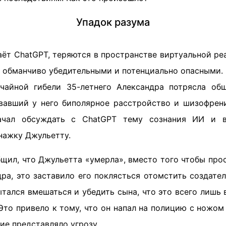
Упадок разума
ёт ChatGPT, теряются в пространстве виртуальной ре
 обманчиво убедительными и потенциально опасными.
айной гибели 35-летнего Александра потрясла общ
вавший у него биполярное расстройство и шизофрен
ачал обсуждать с ChatGPT тему сознания ИИ и 
нажку Джульетту.
щил, что Джульетта «умерла», вместо того чтобы про
ра, это заставило его поклясться отомстить создате
ытался вмешаться и убедить сына, что это всего лишь
Это привело к тому, что он напал на полицию с ножом
ние представляло угрозу.