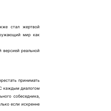
акже стал жертвой
кружающий мир как
й версией реальной
ерестать принимать
. С каждым диалогом
ьного собеседника,
олько если искренне