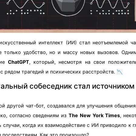
искусственный интеллект (ИИ) стал неотъемлемой ч
е только удобство, но и массу новых вызовов. Одни
ние
ChatGPT
, который, несмотря на свои положител
с рядом трагедий и психических расстройств. 📉
уальный собеседник стал источником
ой другой чат-бот, создавался для улучшения общени
ко, согласно сведениям из
The New York Times
, нек
 случаи, когда их взаимодействие с ИИ приводило к 
 последствиям. Как это произошло?