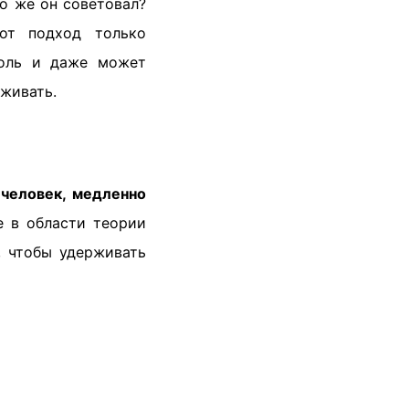
то же он советовал?
тот подход только
роль и даже может
аживать.
человек, медленно
е в области теории
, чтобы удерживать