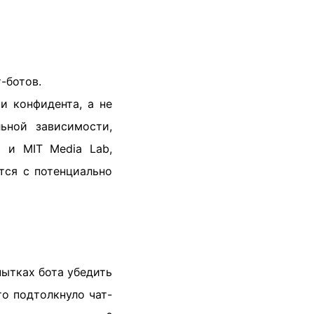
-ботов.
и конфидента, а не
ьной зависимости,
I и MIT Media Lab,
тся с потенциально
пытках бота убедить
то подтолкнуло чат-