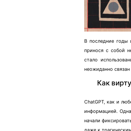
В последние годы 
принося с собой н
стало использова
неожиданно связан 
Как вирт
ChatGPT, как и люб
информацией. Одна
начали фиксировать
даже к трагическим