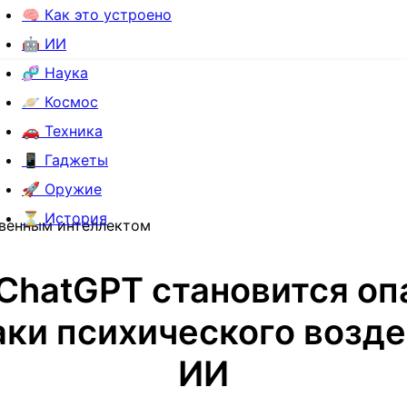
🧠 Как это устроено
🤖 ИИ
🧬 Наука
🪐 Космос
🚗 Техника
📱 Гаджеты
🚀 Оружие
⏳ История
твенным интеллектом
 ChatGPT становится оп
ки психического возд
ИИ