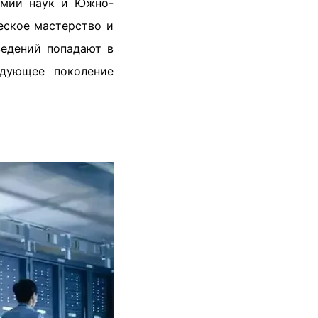
емии наук и Южно-
еское мастерство и
ведений попадают в
едующее поколение