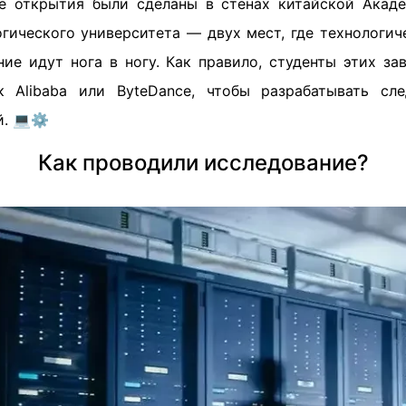
е открытия были сделаны в стенах китайской Акад
огического университета — двух мест, где технологич
ние идут нога в ногу. Как правило, студенты этих за
ак Alibaba или ByteDance, чтобы разрабатывать сл
. 💻⚙️
Как проводили исследование?