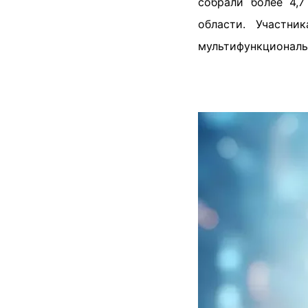
собрали более 4,
области. Участни
мультифункциональна