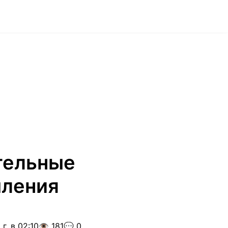
тельные
шления
г. в 02:10
👁️ 181
💬 0