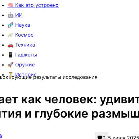
🧠 Как это устроено
🤖 ИИ
🧬 Наука
🪐 Космос
🚗 Техника
📱 Гаджеты
🚀 Оружие
⏳ История
 шокирующие результаты исследования
ает как человек: удиви
тия и глубокие размы
в
0
5 июля 2025 