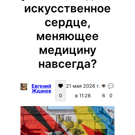
искусственное
сердце,
меняющее
медицину
навсегда?
Евгений
21 мая 2026 г.
👁️
💬
Жданов
0
в 11:28
6
0