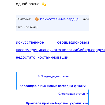
одной волне! 💫
🎨
Искусственные сердца
Тематика:
(все
статьи по теме)
искусственное сердце
дисковый
насос
медицина
наука
технологии
Сибирь
сердеч
недостаточность
инновации
← Предыдущая статья
Коллайдер с ИИ: Новый взгляд на физику!
Следующая статья →
Дроновое противоборство: украинские