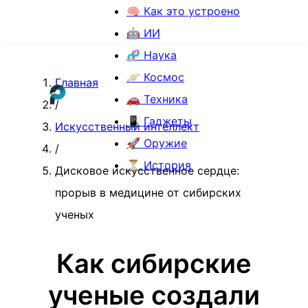
🧠 Как это устроено
🤖 ИИ
🧬 Наука
🪐 Космос
Главная
🚗 Техника
/
📱 Гаджеты
Искусственный интеллект
🚀 Оружие
/
⏳ История
Дисковое искусственное сердце:
прорыв в медицине от сибирских
ученых
Как сибирские
ученые создали