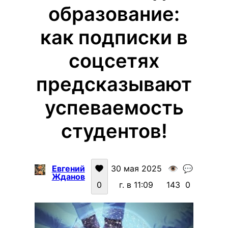
образование:
как подписки в
соцсетях
предсказывают
успеваемость
студентов!
Евгений
30 мая 2025
👁️
💬
Жданов
0
г. в 11:09
143
0