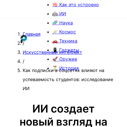
🧠 Как это устроено
🤖 ИИ
🧬 Наука
🪐 Космос
Главная
🚗 Техника
/
📱 Гаджеты
Искусственный интеллект
🚀 Оружие
/
⏳ История
Как подписки в соцсетях влияют на
успеваемость студентов: исследование
ИИ
ИИ создает
новый взгляд на