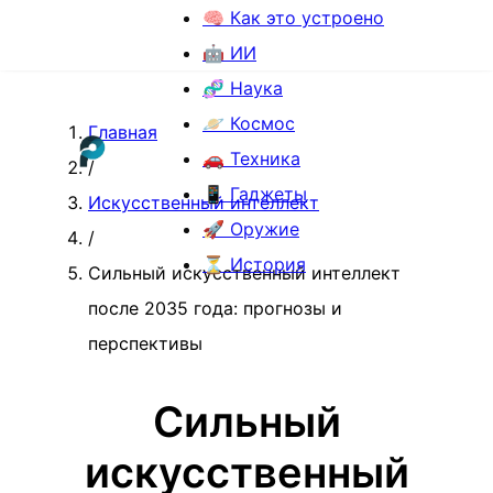
🧠 Как это устроено
🤖 ИИ
🧬 Наука
🪐 Космос
Главная
🚗 Техника
/
📱 Гаджеты
Искусственный интеллект
🚀 Оружие
/
⏳ История
Сильный искусственный интеллект
после 2035 года: прогнозы и
перспективы
Сильный
искусственный