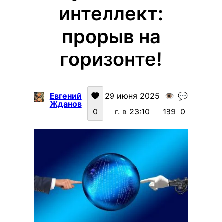
интеллект:
прорыв на
горизонте!
Евгений
29 июня 2025
👁️
💬
Жданов
0
г. в 23:10
189
0