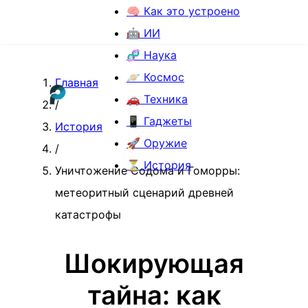
🧠 Как это устроено
🤖 ИИ
🧬 Наука
🪐 Космос
Главная
🚗 Техника
/
📱 Гаджеты
История
🚀 Оружие
/
⏳ История
Уничтожение Содома и Гоморры:
метеоритный сценарий древней
катастрофы
Шокирующая
тайна: как