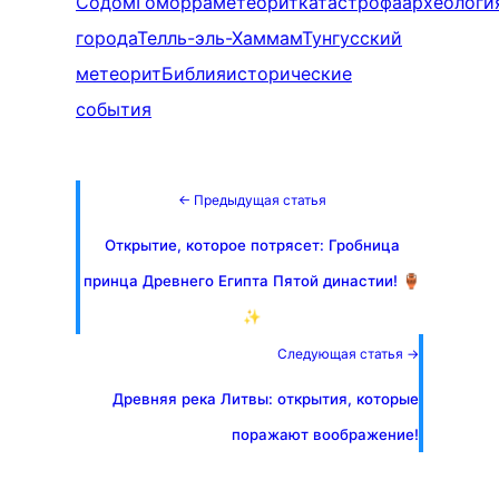
Содом
Гоморра
метеорит
катастрофа
археологи
города
Телль-эль-Хаммам
Тунгусский
метеорит
Библия
исторические
события
← Предыдущая статья
Открытие, которое потрясет: Гробница
принца Древнего Египта Пятой династии! 🏺
✨
Следующая статья →
Древняя река Литвы: открытия, которые
поражают воображение!