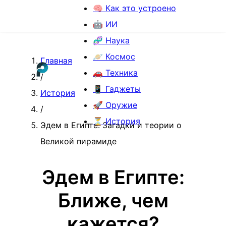
🧠 Как это устроено
🤖 ИИ
🧬 Наука
🪐 Космос
Главная
🚗 Техника
/
📱 Гаджеты
История
🚀 Оружие
/
⏳ История
Эдем в Египте: Загадки и теории о
Великой пирамиде
Эдем в Египте:
Ближе, чем
кажется?