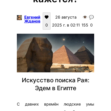
Евгений
26 августа
👁️
💬
Жданов
0
2025 г. в 02:11
155
0
Искусство поиска Рая:
Эдем в Египте
С давних времён людские умы