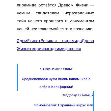
пирамида остаётся Древом Жизни —
немым свидетелем неразгаданных
тайн нашего прошлого и монументом
нашей неиссякаемой тяги к познанию.
Эдем
Египет
Великая пирамида
Древо
Жизни
теории
загадки
мифология
← Предыдущая статья
Средневековая чума вновь напомнила о
себе в Калифорнии!
Следующая статья →
Зомби-белки: Страшный вирус или