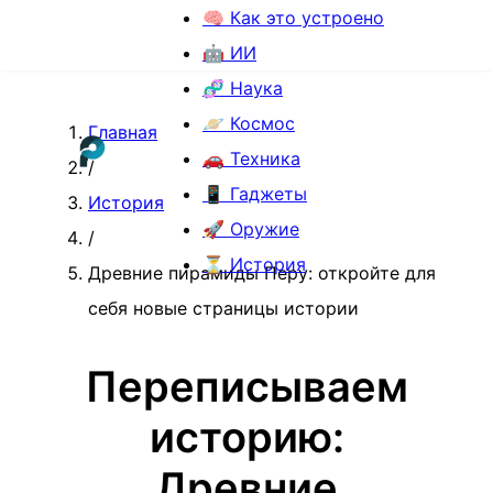
🧠 Как это устроено
🤖 ИИ
🧬 Наука
🪐 Космос
Главная
🚗 Техника
/
📱 Гаджеты
История
🚀 Оружие
/
⏳ История
Древние пирамиды Перу: откройте для
себя новые страницы истории
Переписываем
историю:
Древние