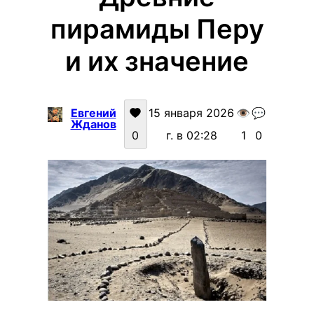
пирамиды Перу
и их значение
Евгений
15 января 2026
👁️
💬
Жданов
0
г. в 02:28
1
0