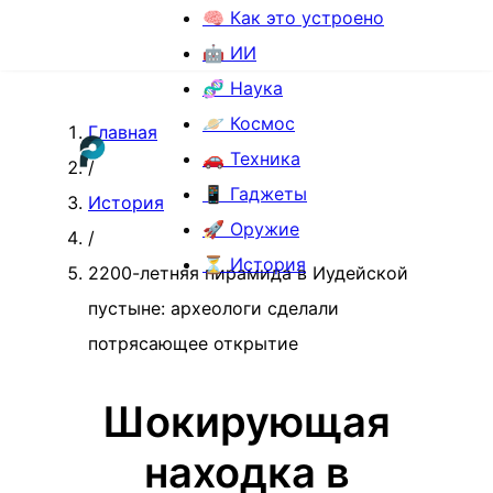
🧠 Как это устроено
🤖 ИИ
🧬 Наука
🪐 Космос
Главная
🚗 Техника
/
📱 Гаджеты
История
🚀 Оружие
/
⏳ История
2200-летняя пирамида в Иудейской
пустыне: археологи сделали
потрясающее открытие
Шокирующая
находка в