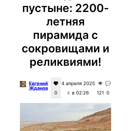
пустыне: 2200-
летняя
пирамида с
сокровищами и
реликвиями!
Евгений
4 апреля 2025
👁️
💬
Жданов
0
г. в 02:26
121
0