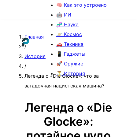
🧠 Как это устроено
🤖 ИИ
🧬 Наука
🪐 Космос
Главная
🚗 Техника
/
📱 Гаджеты
История
🚀 Оружие
/
⏳ История
Легенда о «Die Glocke»: что за
загадочная нацистская машина?
Легенда о «Die
Glocke»:
потайное чудо