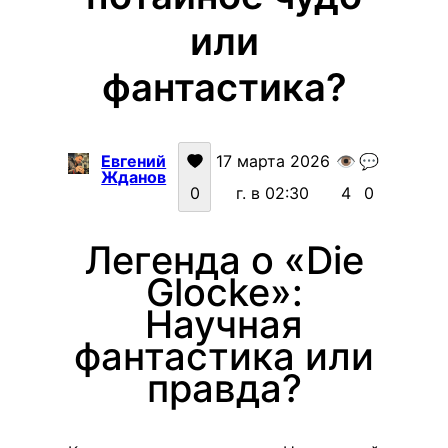
или
фантастика?
Евгений
17 марта 2026
👁️
💬
Жданов
0
г. в 02:30
4
0
Легенда о «Die
Glocke»:
Научная
фантастика или
правда?