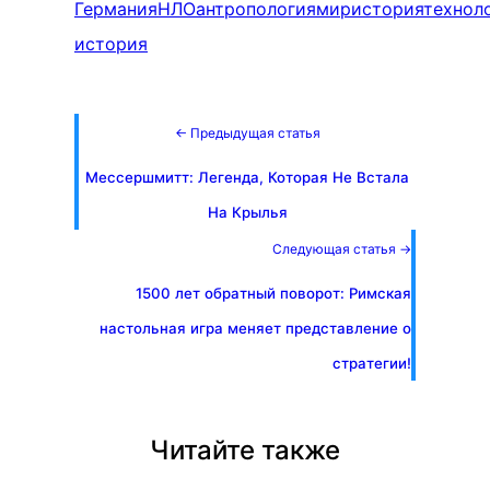
Германия
НЛО
антропология
мир
история
технол
история
← Предыдущая статья
Мессершмитт: Легенда, Которая Не Встала
На Крылья
Следующая статья →
1500 лет обратный поворот: Римская
настольная игра меняет представление о
стратегии!
Читайте также