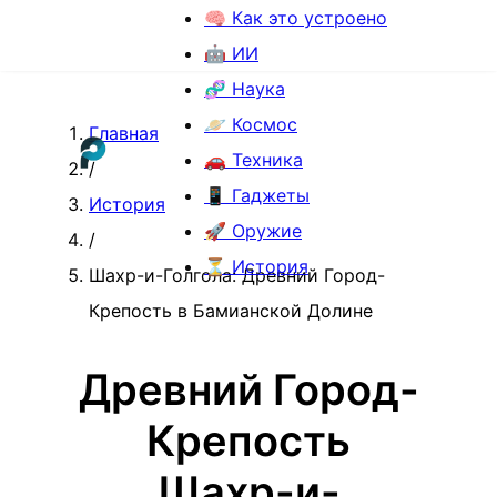
🧠 Как это устроено
🤖 ИИ
🧬 Наука
🪐 Космос
Главная
🚗 Техника
/
📱 Гаджеты
История
🚀 Оружие
/
⏳ История
Шахр-и-Голгола: Древний Город-
Крепость в Бамианской Долине
Древний Город-
Крепость
Шахр-и-