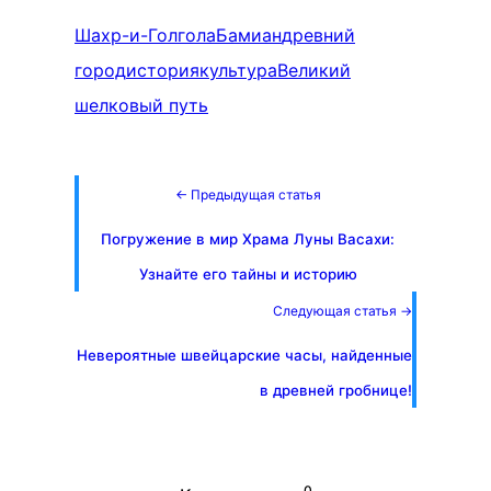
Шахр-и-Голгола
Бамиан
древний
город
история
культура
Великий
шелковый путь
← Предыдущая статья
Погружение в мир Храма Луны Васахи:
Узнайте его тайны и историю
Следующая статья →
Невероятные швейцарские часы, найденные
в древней гробнице!
0