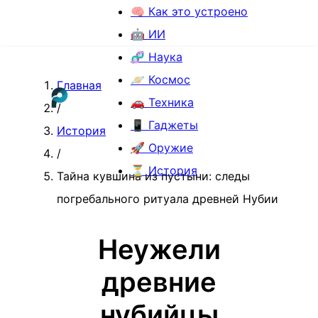
🧠 Как это устроено
🤖 ИИ
🧬 Наука
🪐 Космос
Главная
🚗 Техника
/
📱 Гаджеты
История
🚀 Оружие
/
⏳ История
Тайна кувшина из пустыни: следы
погребального ритуала древней Нубии
Неужели
древние
нубийцы