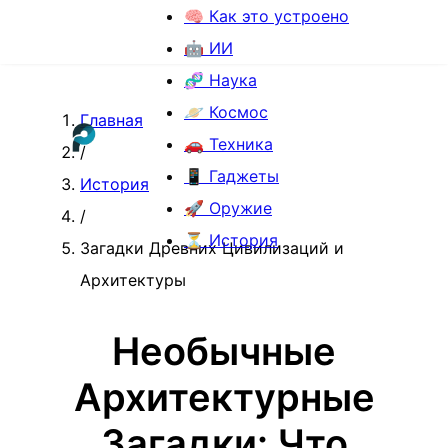
🧠 Как это устроено
🤖 ИИ
🧬 Наука
🪐 Космос
Главная
🚗 Техника
/
📱 Гаджеты
История
🚀 Оружие
/
⏳ История
Загадки Древних Цивилизаций и
Архитектуры
Необычные
Архитектурные
Загадки: Что