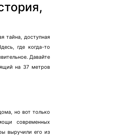
стория,
я тайна, доступная
десь, где когда-то
вительное. Давайте
дящий на 37 метров
дома, но вот только
мощи современных
эры выручили его из