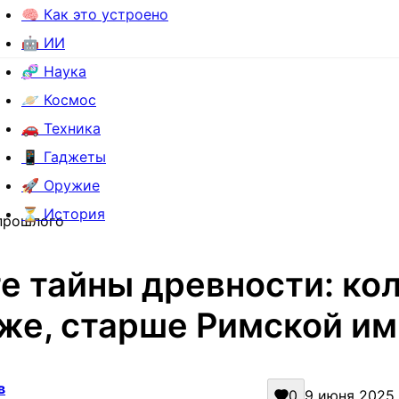
🧠 Как это устроено
🤖 ИИ
🧬 Наука
🪐 Космос
🚗 Техника
📱 Гаджеты
🚀 Оружие
⏳ История
 прошлого
е тайны древности: ко
же, старше Римской им
в
0
9 июня 2025 г