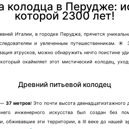
а колодца в Перудже: и
которой 2300 лет!
евней Италии, в городке Перуджа, прячется уникальна
ледователям и увлеченным путешественникам. ☀️ З
зация этрусков, можно обнаружить нечто поистине уди
 который окаймляет этот мистический колодец, ухо
Древний питьевой колодец
 —
37 метров
! Это почти высота двенадцатиэтажного 
внего инженерного искусства был создан без по
и, обживавшие эти территории, в III веке до нашей 