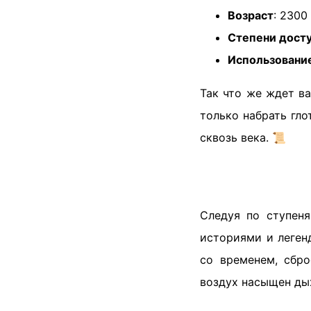
Возраст
: 2300
Степени дост
Использовани
Так что же ждет в
только набрать гл
сквозь века. 📜
Следуя по ступеня
историями и леген
со временем, сбр
воздух насыщен ды