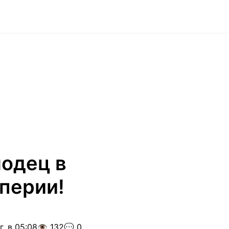
лодец в
перии!
. в 05:08
👁️ 132
💬 0