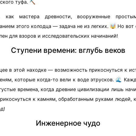
ского туфа. ⛏️
е, как мастера древности, вооруженные простым
анием этого колодца — задача не из легких. 🤯 Но вот о
ен для взоров и исследовательских начинаний!
Ступени времени: вглубь веков
ее в этой находке — возможность прикоснуться к ист
еням, которые когда-то вели к воде этрусков. 🌊 Каж
густые времена, когда древние цивилизации лишь нач
прикоснуться к камням, обработанным руками людей, 
д!
Инженерное чудо