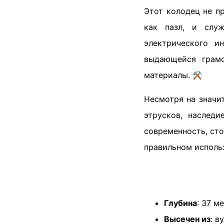
Этот колодец не п
как пазл, и слу
электрического и
выдающейся грамо
материалы. ⚒️
Несмотря на значи
этрусков, наслед
современность, сто
правильном исполь
Глубина
: 37 м
Высечен из
: в