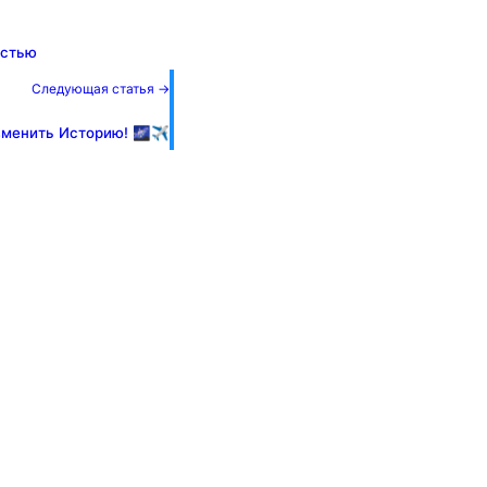
остью
Следующая статья →
менить Историю! 🌌✈️