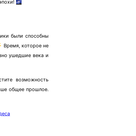
эпохи! 🌌
ники были способны
⚡ Время, которое не
вно ушедшие века и
стите возможность
наше общее прошлое.
деса