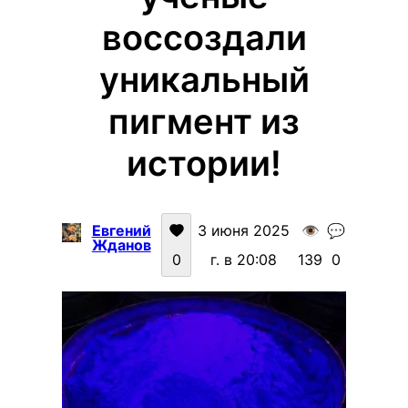
воссоздали
уникальный
пигмент из
истории!
Евгений
3 июня 2025
👁️
💬
Жданов
0
г. в 20:08
139
0