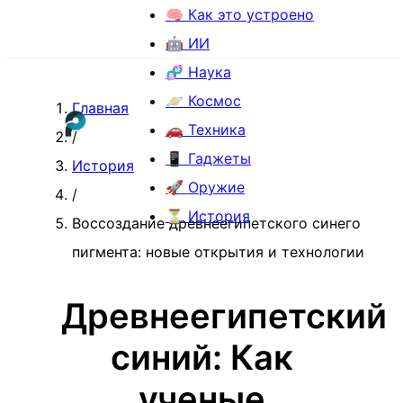
🧠 Как это устроено
🤖 ИИ
🧬 Наука
🪐 Космос
Главная
🚗 Техника
/
📱 Гаджеты
История
🚀 Оружие
/
⏳ История
Воссоздание древнеегипетского синего
пигмента: новые открытия и технологии
Древнеегипетский
синий: Как
ученые