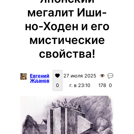
мегалит Иши-
но-Ходен и его
мистические
свойства!
Евгений
27 июля 2025
👁️
💬
Жданов
0
г. в 23:10
178
0