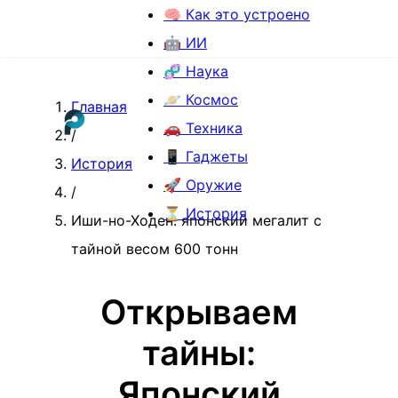
🧠 Как это устроено
🤖 ИИ
🧬 Наука
🪐 Космос
Главная
🚗 Техника
/
📱 Гаджеты
История
🚀 Оружие
/
⏳ История
Иши-но-Ходен: японский мегалит с
тайной весом 600 тонн
Открываем
тайны:
Японский