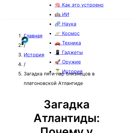
🧠 Как это устроено
🤖 ИИ
🧬 Наука
🪐 Космос
Главная
🚗 Техника
/
📱 Гаджеты
История
🚀 Оружие
/
⏳ История
Загадка пяти пар близнецов в
платоновской Атлантиде
Загадка
Атлантиды:
Почему у