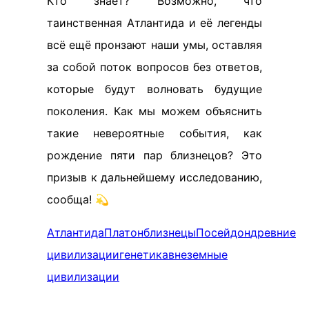
Кто знает? Возможно, что
таинственная Атлантида и её легенды
всё ещё пронзают наши умы, оставляя
за собой поток вопросов без ответов,
которые будут волновать будущие
поколения. Как мы можем объяснить
такие невероятные события, как
рождение пяти пар близнецов? Это
призыв к дальнейшему исследованию,
сообща! 💫
Атлантида
Платон
близнецы
Посейдон
древние
цивилизации
генетика
внеземные
цивилизации