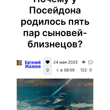
Посейдона
родилось пять
пар сыновей-
близнецов?
Евгений
24 мая 2025
👁️
💬
Жданов
0
г. в 08:09
122
0