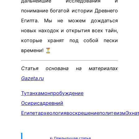
дальнейшие исследования и
понимание богатой истории Древнего
Египта. Мы не можем дождаться
новых находок и открытия всех тайн,
которые хранят под собой пески
времени! ⏳
Статья основана на материалах
Gazeta.ru
Тутанхамон
пробуждение
Осириса
древний
Египет
археология
воскрешение
политеизм
Эхна
← Предыдущая статья