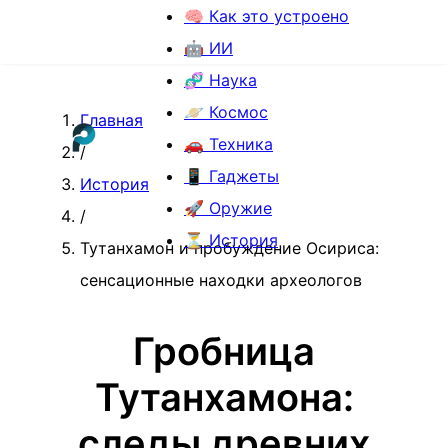
🧠 Как это устроено
🤖 ИИ
🧬 Наука
🪐 Космос
Главная
🚗 Техника
/
📱 Гаджеты
История
🚀 Оружие
/
⏳ История
Тутанхамон и пробуждение Осириса:
сенсационные находки археологов
Гробница
Тутанхамона:
следы древних